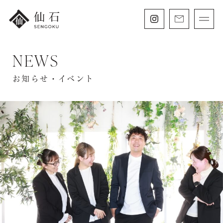
NEWS
FURISODE
振袖・紋付袴レンタル
お知らせ・イベント
HAKAMA
卒業袴レンタル
SHICHIGOSAN
七五三・
にぶんのいち成人式
WEDDING
フォトウェディング