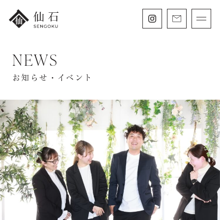
NEWS
FURISODE
振袖・紋付袴レンタル
お知らせ・イベント
HAKAMA
卒業袴レンタル
SHICHIGOSAN
七五三・
にぶんのいち成人式
WEDDING
フォトウェディング