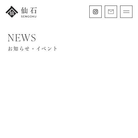
NEWS
FURISODE
振袖・紋付袴レンタル
お知らせ・イベント
HAKAMA
卒業袴レンタル
SHICHIGOSAN
七五三・
にぶんのいち成人式
WEDDING
フォトウェディング