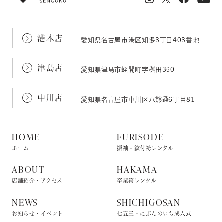
港本店
愛知県名古屋市港区知多3丁目403番地
津島店
愛知県津島市蛭間町字桝田360
中川店
愛知県名古屋市中川区八熊通6丁目81
HOME
FURISODE
ホーム
振袖・紋付袴レンタル
ABOUT
HAKAMA
店舗紹介・アクセス
卒業袴レンタル
NEWS
SHICHIGOSAN
お知らせ・イベント
七五三・にぶんのいち成人式