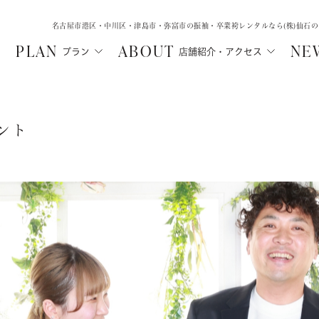
名古屋市港区・中川区・津島市・弥富市の振袖・卒業袴レンタルなら(株)仙石
PLAN
ABOUT
NE
プラン
店舗紹介・アクセス
ント
MA
SHICHIGOSA
WEDD
N
津島店
中川店
ル
フォトウェデ
七五三・にぶんのいち成人式
ルプラン
フォトウェ
七五三
ご親族向け
ルプラン
レンタルプ
にぶんのいち成人式
レンタル
選ばれる理
選ばれる理由