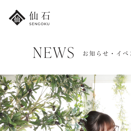
NEWS
FURISODE
お知らせ・イベ
HAKA
港本店
振袖・紋付袴レンタル
卒業袴レンタ
振袖レンタル・
卒業袴レンタ
撮影プラン
小学生の
レンタル振袖一覧
卒業袴レンタ
紋付袴レンタル・
先生の卒業袴
撮影プラン