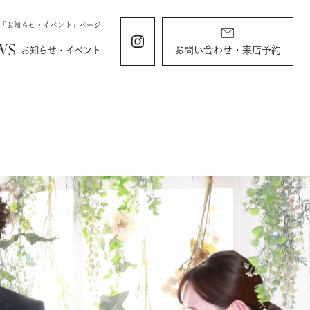
の「お知らせ・イベント」ページ
WS
お問い合わせ・来店予約
お知らせ・イベント
ING
KIDS
ィング
お宮参り・キッズ・ベビー
ディング
お宮参り
衣装
すくすくチャンネル
ラン
由
バースデー・記念写真