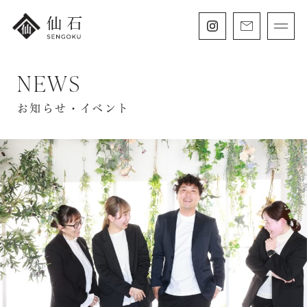
NEWS
FURISODE
振袖・紋付袴レンタル
お知らせ・イベント
HAKAMA
卒業袴レンタル
SHICHIGOSAN
七五三・
にぶんのいち成人式
WEDDING
フォトウェディング